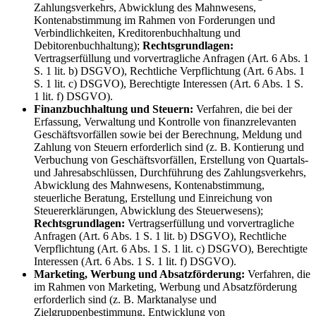
Zahlungsverkehrs, Abwicklung des Mahnwesens,
Kontenabstimmung im Rahmen von Forderungen und
Verbindlichkeiten, Kreditorenbuchhaltung und
Debitorenbuchhaltung);
Rechtsgrundlagen:
Vertragserfüllung und vorvertragliche Anfragen (Art. 6 Abs. 1
S. 1 lit. b) DSGVO), Rechtliche Verpflichtung (Art. 6 Abs. 1
S. 1 lit. c) DSGVO), Berechtigte Interessen (Art. 6 Abs. 1 S.
1 lit. f) DSGVO).
Finanzbuchhaltung und Steuern:
Verfahren, die bei der
Erfassung, Verwaltung und Kontrolle von finanzrelevanten
Geschäftsvorfällen sowie bei der Berechnung, Meldung und
Zahlung von Steuern erforderlich sind (z. B. Kontierung und
Verbuchung von Geschäftsvorfällen, Erstellung von Quartals-
und Jahresabschlüssen, Durchführung des Zahlungsverkehrs,
Abwicklung des Mahnwesens, Kontenabstimmung,
steuerliche Beratung, Erstellung und Einreichung von
Steuererklärungen, Abwicklung des Steuerwesens);
Rechtsgrundlagen:
Vertragserfüllung und vorvertragliche
Anfragen (Art. 6 Abs. 1 S. 1 lit. b) DSGVO), Rechtliche
Verpflichtung (Art. 6 Abs. 1 S. 1 lit. c) DSGVO), Berechtigte
Interessen (Art. 6 Abs. 1 S. 1 lit. f) DSGVO).
Marketing, Werbung und Absatzförderung:
Verfahren, die
im Rahmen von Marketing, Werbung und Absatzförderung
erforderlich sind (z. B. Marktanalyse und
Zielgruppenbestimmung, Entwicklung von