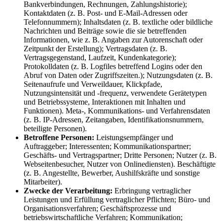
Bankverbindungen, Rechnungen, Zahlungshistorie);
Kontaktdaten (z. B. Post- und E-Mail-Adressen oder
Telefonnummern); Inhaltsdaten (z. B. textliche oder bildliche
Nachrichten und Beiträge sowie die sie betreffenden
Informationen, wie z. B. Angaben zur Autorenschaft oder
Zeitpunkt der Erstellung); Vertragsdaten (z. B.
Vertragsgegenstand, Laufzeit, Kundenkategorie);
Protokolldaten (z. B. Logfiles betreffend Logins oder den
Abruf von Daten oder Zugriffszeiten.); Nutzungsdaten (z. B.
Seitenaufrufe und Verweildauer, Klickpfade,
Nutzungsintensität und -frequenz, verwendete Gerätetypen
und Betriebssysteme, Interaktionen mit Inhalten und
Funktionen). Meta-, Kommunikations- und Verfahrensdaten
(z. B. IP-Adressen, Zeitangaben, Identifikationsnummern,
beteiligte Personen).
Betroffene Personen:
Leistungsempfänger und
Auftraggeber; Interessenten; Kommunikationspartner;
Geschäfts- und Vertragspartner; Dritte Personen; Nutzer (z. B.
Webseitenbesucher, Nutzer von Onlinediensten). Beschäftigte
(z. B. Angestellte, Bewerber, Aushilfskräfte und sonstige
Mitarbeiter).
Zwecke der Verarbeitung:
Erbringung vertraglicher
Leistungen und Erfüllung vertraglicher Pflichten; Büro- und
Organisationsverfahren; Geschäftsprozesse und
betriebswirtschaftliche Verfahren; Kommunikation;