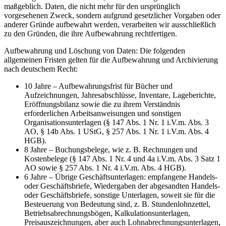
maßgeblich. Daten, die nicht mehr für den ursprünglich
vorgesehenen Zweck, sondern aufgrund gesetzlicher Vorgaben oder
anderer Gründe aufbewahrt werden, verarbeiten wir ausschließlich
zu den Gründen, die ihre Aufbewahrung rechtfertigen.
Aufbewahrung und Löschung von Daten: Die folgenden
allgemeinen Fristen gelten für die Aufbewahrung und Archivierung
nach deutschem Recht:
10 Jahre – Aufbewahrungsfrist für Bücher und
Aufzeichnungen, Jahresabschlüsse, Inventare, Lageberichte,
Eröffnungsbilanz sowie die zu ihrem Verständnis
erforderlichen Arbeitsanweisungen und sonstigen
Organisationsunterlagen (§ 147 Abs. 1 Nr. 1 i.V.m. Abs. 3
AO, § 14b Abs. 1 UStG, § 257 Abs. 1 Nr. 1 i.V.m. Abs. 4
HGB).
8 Jahre – Buchungsbelege, wie z. B. Rechnungen und
Kostenbelege (§ 147 Abs. 1 Nr. 4 und 4a i.V.m. Abs. 3 Satz 1
AO sowie § 257 Abs. 1 Nr. 4 i.V.m. Abs. 4 HGB).
6 Jahre – Übrige Geschäftsunterlagen: empfangene Handels-
oder Geschäftsbriefe, Wiedergaben der abgesandten Handels-
oder Geschäftsbriefe, sonstige Unterlagen, soweit sie für die
Besteuerung von Bedeutung sind, z. B. Stundenlohnzettel,
Betriebsabrechnungsbögen, Kalkulationsunterlagen,
Preisauszeichnungen, aber auch Lohnabrechnungsunterlagen,