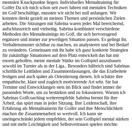
mentalen Knackpunkte liegen. Individuelles Mentaltraining für
Golfer Da ich mich schon seit zwei Jahren mit mentalen Techniken
im Golf beschäftige, mussten wir nicht bei null anfangen. Wir
konnten direkt gezielt an meinen Themen und persönlichen Zielen
arbeiten. Die Sitzungen mit Sabrina waren jedes Mal bereichernd,
aufschlussreich und vielseitig. Sabrina kombiniert verschiedene
Methoden des Mentaltrainings im Golf, die sich hervorragend
ergänzen und immer zur jeweiligen Situation passen. Es gelingt ihr,
Verhaltensmuster sichtbar zu machen, zu analysieren und bei Bedarf
zu verändern. Gemeinsam mit ihr habe ich ganz konkrete Strategien
für zukünftige Situationen auf dem Platz entwickelt das hat mir
enorm geholfen, meine mentale Stärke im Golfspiel auszubauen
sowohl im Turnier als in der Liga.. Besonders hilfreich sind Sabrinas
schriftliche Leitfäden und Zusammenfassungen, die das Erarbeitete
festigen und auch später als Orientierung dienen. Ich schätze ihre
empathische, klare und zugleich motivierende Art sehr. Sie hat
Termine und Entwicklungen stets im Blick und findet immer die
passenden Worte, um zu bestärken und zu fokussieren. Warum ich
Sabrinas Golfcoaching weiterempfehle Sabrina brennt für ihre
Arbeit, das spürt man in jeder Sitzung. Ihre Leidenschaft, ihre
Erfahrung als Mentaltrainerin für Golfer und ihre Menschlichkeit
machen die Zusammenarbeit so wertvoll. Ich kann sie
uneingeschränkt jedem empfehlen, der sein Golfspiel mental stärken
und mit mehr Leichtigkeit und Selbstvertrauen spielen möchte.