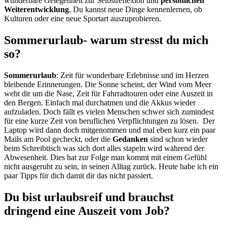
wunderbare Gelegenheit zur Selbstreflexion und
persönlichen
Weiterentwicklung
. Du kannst neue Dinge kennenlernen, ob
Kulturen oder eine neue Sportart auszuprobieren.
Sommerurlaub- warum stresst du mich
so?
Sommerurlaub
: Zeit für wunderbare Erlebnisse und im Herzen
bleibende Erinnerungen. Die Sonne scheint, der Wind vom Meer
weht dir um die Nase, Zeit für Fahrradtouren oder eine Auszeit in
den Bergen. Einfach mal durchatmen und die Akkus wieder
aufzuladen. Doch fällt es vielen Menschen schwer sich zumindest
für eine kurze Zeit von beruflichen Verpflichtungen zu lösen. Der
Laptop wird dann doch mitgenommen und mal eben kurz ein paar
Mails am Pool gecheckt, oder die
Gedanken
sind schon wieder
beim Schreibtisch was sich dort alles stapeln wird während der
Abwesenheit. Dies hat zur Folge man kommt mit einem Gefühl
nicht ausgeruht zu sein, in seinen Alltag zurück. Heute habe ich ein
paar Tipps für dich damit dir das nicht passiert.
Du bist urlaubsreif und brauchst
dringend eine Auszeit vom Job?