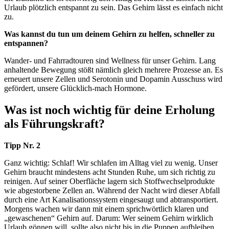
Urlaub plötzlich entspannt zu sein. Das Gehirn lässt es einfach nicht
zu.
Was kannst du tun um deinem Gehirn zu helfen, schneller zu
entspannen?
Wander- und Fahrradtouren sind Wellness für unser Gehirn. Lang
anhaltende Bewegung stößt nämlich gleich mehrere Prozesse an. Es
erneuert unsere Zellen und Serotonin und Dopamin Ausschuss wird
gefördert, unsere Glücklich-mach Hormone.
Was ist noch wichtig für deine Erholung
als Führungskraft?
Tipp Nr. 2
Ganz wichtig: Schlaf! Wir schlafen im Alltag viel zu wenig. Unser
Gehirn braucht mindestens acht Stunden Ruhe, um sich richtig zu
reinigen. Auf seiner Oberfläche lagern sich Stoffwechselprodukte
wie abgestorbene Zellen an. Während der Nacht wird dieser Abfall
durch eine Art Kanalisationssystem eingesaugt und abtransportiert.
Morgens wachen wir dann mit einem sprichwörtlich klaren und
„gewaschenen“ Gehirn auf. Da­rum: Wer seinem Gehirn wirklich
Urlaub gönnen will, sollte also nicht bis in die Puppen aufbleiben,