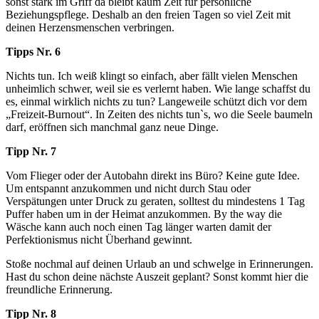
sonst stark im Griff da bleibt kaum Zeit für persönliche
Beziehungspflege. Deshalb an den freien Tagen so viel Zeit mit
deinen Herzensmenschen verbringen.
Tipps Nr. 6
Nichts tun. Ich weiß klingt so einfach, aber fällt vielen Menschen
unheimlich schwer, weil sie es verlernt haben. Wie lange schaffst du
es, einmal wirklich nichts zu tun? Langeweile schützt dich vor dem
„Freizeit-Burnout“. In Zeiten des nichts tun`s, wo die Seele baumeln
darf, eröffnen sich manchmal ganz neue Dinge.
Tipp Nr. 7
Vom Flieger oder der Autobahn direkt ins Büro? Keine gute Idee.
Um entspannt anzukommen und nicht durch Stau oder
Verspätungen unter Druck zu geraten, solltest du mindestens 1 Tag
Puffer haben um in der Heimat anzukommen. By the way die
Wäsche kann auch noch einen Tag länger warten damit der
Perfektionismus nicht Überhand gewinnt.
Stoße nochmal auf deinen Urlaub an und schwelge in Erinnerungen.
Hast du schon deine nächste Auszeit geplant? Sonst kommt hier die
freundliche Erinnerung.
Tipp Nr. 8