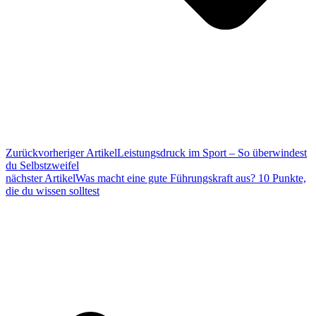
Zurück
vorheriger Artikel
Leistungsdruck im Sport – So überwindest
du Selbstzweifel
nächster Artikel
Was macht eine gute Führungskraft aus? 10 Punkte,
die du wissen solltest