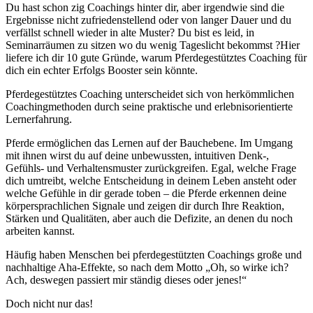
Du hast schon zig Coachings hinter dir, aber irgendwie sind die
Ergebnisse nicht zufriedenstellend oder von langer Dauer und du
verfällst schnell wieder in alte Muster? Du bist es leid, in
Seminarräumen zu sitzen wo du wenig Tageslicht bekommst ?Hier
liefere ich dir 10 gute Gründe, warum Pferdegestütztes Coaching für
dich ein echter Erfolgs Booster sein könnte.
Pferdegestütztes Coaching unterscheidet sich von herkömmlichen
Coachingmethoden durch seine praktische und erlebnisorientierte
Lernerfahrung.
Pferde ermöglichen das Lernen auf der Bauchebene. Im Umgang
mit ihnen wirst du auf deine unbewussten, intuitiven Denk-,
Gefühls- und Verhaltensmuster zurückgreifen. Egal, welche Frage
dich umtreibt, welche Entscheidung in deinem Leben ansteht oder
welche Gefühle in dir gerade toben – die Pferde erkennen deine
körpersprachlichen Signale und zeigen dir durch Ihre Reaktion,
Stärken und Qualitäten, aber auch die Defizite, an denen du noch
arbeiten kannst.
Häufig haben Menschen bei pferdegestützten Coachings große und
nachhaltige Aha-Effekte, so nach dem Motto „Oh, so wirke ich?
Ach, deswegen passiert mir ständig dieses oder jenes!“
Doch nicht nur das!